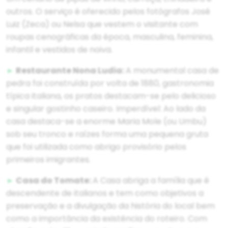
outros. O serviço é oferecido pelos fotógrafos José
Luiz (Zeca) ou Nelsa que vestem o visitante com
roupas cenográficas da época, masculina, feminina,
infantil e vestidos de noiva.
►
Restaurante Nona Ludia:
A monumental casa de
pedra foi construída por volta de 1880, gastronomia
típica italiana, os pratos destacam-se pelo delicioso
e singular gostinho caseiro. Imperdível: Ao lado da
casa destaca-se a enorme Maria Mole (ou Umbu)
sob seu tronco e raízes forma uma pequena gruta
que foi utilizada como abrigo provisório pelos
primeiros imigrantes.
►
Casa do Tomate:
A Casa abriga a família que é
descendente de italianos e tem como objetivos a
preservação e a divulgação da história do local bem
como a importância da existência do roteiro. Com