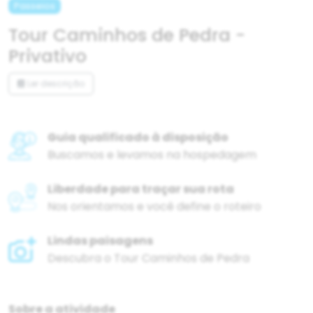
Passeios
Tour Caminhos de Pedra -
Privativo
Ler descrição
Guia qualificado à disposição
Buscamos e levamos na hospedagem
Liberdade para traçar sua rota
Nos orientamos e você define o roteiro
Lindas paisagens
Descubra o Tour Caminhos de Pedra
Sobre a atividade