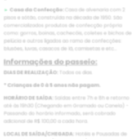
►
Casa da Confecção:
Casa de alvenaria com 2
pisos e sótão, construída na década de 1950. São
comercializados produtos de confecção própria
como: gorros, boinas, cachecóis, coletes e bichos de
pelúcia e outros ligados ao ramo de confecções:
blusões, luvas, casacos de lã, camisetas e etc…
Informações do passeio:
DIAS DE REALIZAÇÃO:
Todos os dias.
* Crianças de 0 à 5 anos não pagam.
HORÁRIO DE SAÍDA:
Saídas entre 7h e 8h e retorno
até às 19h30 (Chegando em Gramado ou Canela) -
Passando do horário informado, será cobrado
adicional de R$ 100,00 a cada hora.
LOCAL DE SAÍDA/CHEGADA:
Hotéis e Pousadas de