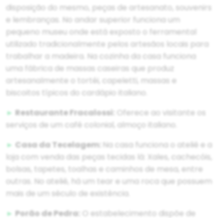
disposição do mesmo, peças de artesanato, souvenirs
e lembranças. No andar superior funciona um
pequeno museu onde está exposto o ferramental
utilizado tradicionalmente pelos artesãos locais para
trabalhar a madeira. Na cozinha da casa funciona
uma fábrica de massas caseiras que produz
artesanalmente o tortéi, capeletti, massas e
biscoitos típicos do cardápio italiano.
►
Restaurante Fracalossi:
Oferece ao visitante os
serviços de um café colonial, almoço italiano.
►
Casa da Tecelagem:
Na casa funciona o ateliê e a
loja com venda das peças tecidas lá: Xales, cachecóis,
bolsas, tapetes, toalhas e caminhos de mesa, entre
outras. No ateliê, há um tear e uma roca que possuem
mais de um século de existência.
►
Porão de Pedra:
O estabelecimento dispõe de