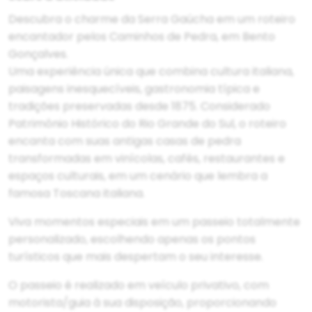
Descubra o charme da Serra Gaúcha em um roteiro
encantador pelos Caminhos de Pedra, em Bento
Gonçalves.
Uma experiência única que combina cultura italiana,
paisagens inesquecíveis, gastronomia típica e
tradições preservadas desde 1875. Considerado
Patrimônio Histórico do Rio Grande do Sul, o roteiro
encanta com suas antigas casas de pedra
transformadas em vinícolas, cafés, restaurantes e
espaços culturais, em um cenário que lembra a
famosa Toscana italiana.
Viva momentos especiais em um passeio totalmente
personalizado, escolhendo apenas os pontos
turísticos que mais despertam o seu interesse.
O passeio é realizado em veículo privativo, com
motorista/guia à sua disposição, proporcionando