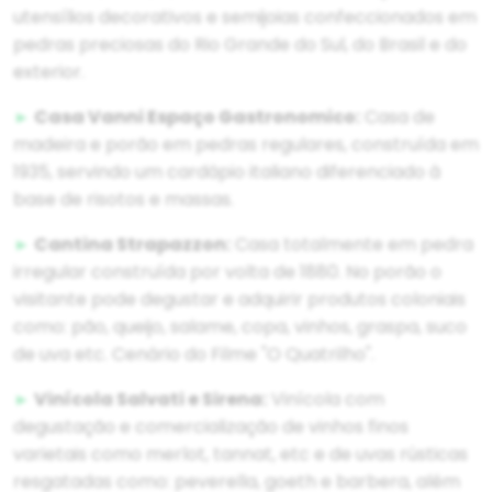
utensílios decorativos e semijoias confeccionados em
pedras preciosas do Rio Grande do Sul, do Brasil e do
exterior.
►
Casa Vanni Espaço Gastronomico:
Casa de
madeira e porão em pedras regulares, construída em
1935, servindo um cardápio italiano diferenciado à
base de risotos e massas.
►
Cantina Strapazzon:
Casa totalmente em pedra
irregular construída por volta de 1880. No porão o
visitante pode degustar e adquirir produtos coloniais
como: pão, queijo, salame, copa, vinhos, graspa, suco
de uva etc. Cenário do Filme "O Quatrilho".
►
Vinícola Salvati e Sirena:
Vinícola com
degustação e comercialização de vinhos finos
varietais como merlot, tannat, etc e de uvas rústicas
resgatadas como: peverella, goeth e barbera, além