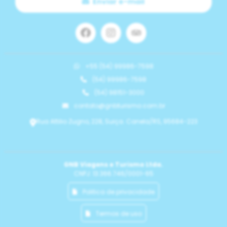
Enviar e-mail
+55 (54) 99986-7598
(54) 99986-7598
(54) 98151-3000
contato@gnbturismo.com.br
Rua Attilio Zugno, 228, Suiça. Canela/RS, 95684-223
GNB Viagens e Turismo Ltda.
CNPJ: 13.366.746/0001-65
Politica de privacidade
Termos de uso