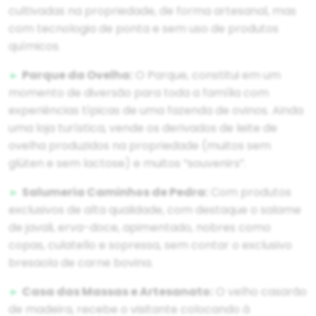
cultivadas na propriedade, de forma artesanal, mas
com tecnologia de ponta e sem uso de produtos
químicos.
►
Parque da Ovelha:
O Parque, constitui em um
momento de diversão para toda a família com
experiências típicas de uma fazenda de ovinos. Ainda
uma loja turística, vende os derivados de leite de
ovelha produzidos na propriedade (muitos sem
glúten e sem lactose) e muitos “souvenirs”.
►
Salumeria Caminhos de Pedra:
Com produtos
exclusivos de alta qualidade, com destaque o salame
de javali, erva-doce, apimentado, nobres como
copas, culatello e sopressa, sem contar o exclusivo
bresaola de carne bovina.
►
Casa das Massas e Artesanato:
O velho casarão
de madeira, recebe o visitante colocando à