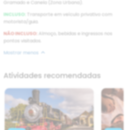
Gramado e Canela (Zona Urbana).
INCLUSO:
Transporte em veículo privativo com
motorista/guia.
NÃO INCLUSO:
Almoço, bebidas e ingressos nos
pontos visitados.
Mostrar menos
Atividades recomendadas