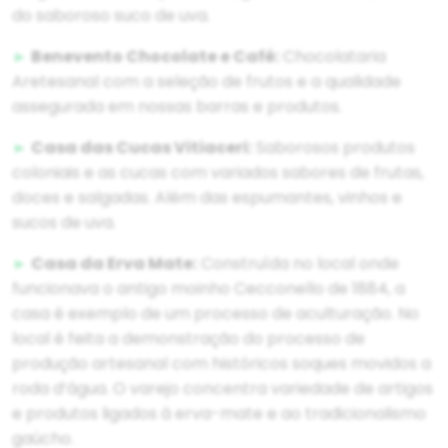
do saboroso suco de uva.
►
Benevento Chocolate e Café:
Chocolataria
Aretesanal com a seleção de frutos e a qualidade
assegurada em nossas barras e produtos.
►
Casa das Cucas Vitiaceri:
Saborosos produtos
coloniais e as cucas com variados sabores de frutas,
doces e salgadas. Além das espumantes, vinhos e
sucos de uva.
►
Casa da Erva Mate:
Construída no local onde
funcionava o antigo moinho Cecconello de 1884, a
casa é exemplo de um processo de aculturação. No
local é feita a demonstração do processo de
produção artesanal com históricos soques movidos a
roda d’água. O varejo concentra variedade de artigos
e produtos ligados à erva-mate e ao tradicionalismo
gaúcho.