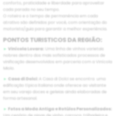
conforto, praticidade e liberdade para aproveitar
cada parada no seu tempo.
O roteiro e o tempo de permanência em cada
atrativo são definidos por você, com orientação do
motorista/guia para garantir a melhor experiência.
PONTOS TURISTICOS DA REGIÃO:
►
Vinícola Lovara:
Uma linha de vinhos varietais
nobres dentro dos mais sofisticados processos de
vinificação desenvolvidos em parceria com a Vinícola
Miolo.
►
Casa di Dolci:
A Casa di Dolci se encontra uma
edificação típica italiana onde oferece ao visitante
em seu varejo doces e geleias ainda elaboradas de
forma artesanal.
►
Fotos a Moda Antiga e Rotúlos Personalizados:
Um cenário de pipas de vinho, carroça, trilhadeira e